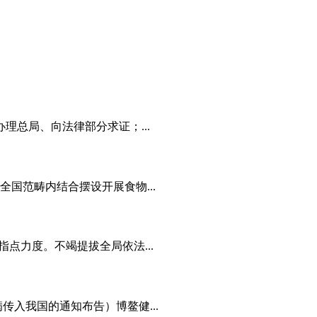
总局、向法律部分求证；...
国范畴内结合摆设开展食物...
点力度。不竭提拔全局依法...
传入我国的通知布告）博鳌健...