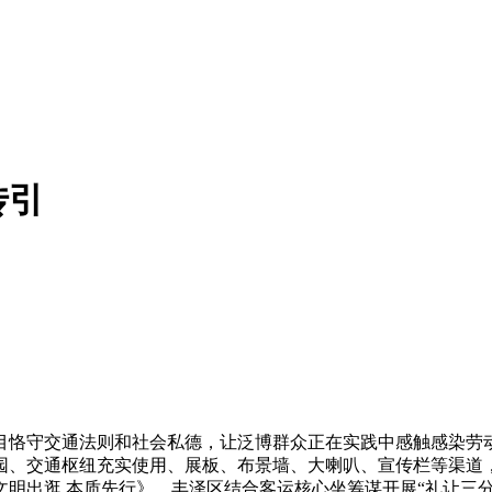
传引
恪守交通法则和社会私德，让泛博群众正在实践中感触感染劳动
园、交通枢纽充实使用、展板、布景墙、大喇叭、宣传栏等渠道，
文明出逛 本质先行》，丰泽区结合客运核心坐筹谋开展“礼让三