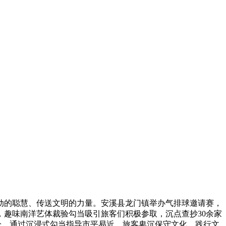
的聪慧、传送文明的力量。安溪县龙门镇举办气排球邀请赛，
趣味南洋艺体裁验勾当吸引旅客们积极参取，沉点查抄30余家
分，通过沉浸式勾当指导市平易近、旅客卑沉保守文化、践行文