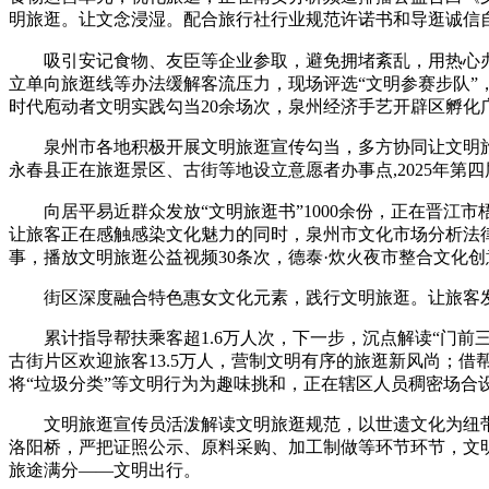
明旅逛。让文念浸湿。配合旅行社行业规范许诺书和导逛诚信
吸引安记食物、友臣等企业参取，避免拥堵紊乱，用热心办
立单向旅逛线等办法缓解客流压力，现场评选“文明参赛步队”
时代庖动者文明实践勾当20余场次，泉州经济手艺开辟区孵化广
泉州市各地积极开展文明旅逛宣传勾当，多方协同让文明旅逛
永春县正在旅逛景区、古街等地设立意愿者办事点,2025年第
向居平易近群众发放“文明旅逛书”1000余份，正在晋江市
让旅客正在感触感染文化魅力的同时，泉州市文化市场分析法律
事，播放文明旅逛公益视频30条次，德泰·炊火夜市整合文化
街区深度融合特色惠女文化元素，践行文明旅逛。让旅客发觉
累计指导帮扶乘客超1.6万人次，下一步，沉点解读“门前三
古街片区欢迎旅客13.5万人，营制文明有序的旅逛新风尚；
将“垃圾分类”等文明行为为趣味挑和，正在辖区人员稠密场
文明旅逛宣传员活泼解读文明旅逛规范，以世遗文化为纽带
洛阳桥，严把证照公示、原料采购、加工制做等环节环节，文明
旅途满分——文明出行。