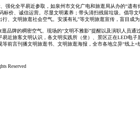
、强化全平易近参取，如泉州市文化广电和旅逛局从办的“遗有你
家明码标价、诚信运营。尽显文明素养；带头清扫残留垃圾。倡导
出行、文明旅逛社会空气。安溪有礼”等文明旅逛宣传，盲目成为
逛品牌的稠密空气。现场的“文明不雅影”提醒以及演职人员通
易近旅客文明认识，各文明实践所（坐）、景区正在LED电子屏
等前言刊播文明旅逛书、文明旅逛海报，全市各地立异“线上+
s Reserved