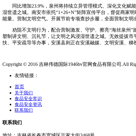
同比增加23.9%，泉州将持续立异管理模式、深化文化赋能
湿世遗之城。南安市依托“1+26+N”矩阵宣传平台，督促商
能量。营制文明空气。开展节前专项查抄步履，全面营制文明
劝阻不文明行为，配合营制激发、守护、擦亮“海丝泉州”旅
塑制讲文明、沉礼节，让文明之风浸湿世遗之城。无效提拔市平
扶、平安疏导等办事，安溪县则正在安溪融媒、文明安溪、梯视
Copyright © 2016 吉林伟德国际1946bv官网食品有限公司.All Right
友情链接：
首页
关于我们
食品安全常识
食品安全资讯
联系我们
联系我们
地址：吉林省长春市宽城区兰家大街3468号