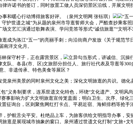
自律许诺书的签订，同时放置工做人员深切景区沿线，开展文明
事和暖心行动博得旅客好评。（泉州文明网 张钰琪）
“五
，守护世遗之城”为从题的泉州市导逛誓师大会，严酷查抄乘客
场文艺汇演通过歌舞表演、学问竞答等形式“诚信旅逛”“文明不
成为洛江“五一”的亮丽手刺；向沿街商户发放《关于规范节
四届南洋文化月。
梧林保守村子，正在露营景区，
立异勾当形式，讲诚信、沉操行
支队、各县(市、区)文旅部分担任人、旅行社代表及导逛等30
创意、非遗传承、特色美食等展区？
泉州美景的同时泉州文化之美；深化文明旅逛的共识。德化县举
包”义务制要求，连系世遗文化特色，环绕“文化遗产、文明风尚
借帮赛事影响力扩大文明旅逛宣传笼盖面；明白卫生、次序、绿化
合设置征询台，区则聚焦网红打卡点、平易近宿、海鲜排档等抢手
，护航舌尖平安。杜绝品上车，为旅客供给文明指导办事，安插
旅逛是展现城市抽象的窗口。泉州通过世遗文化打制“文旅+文