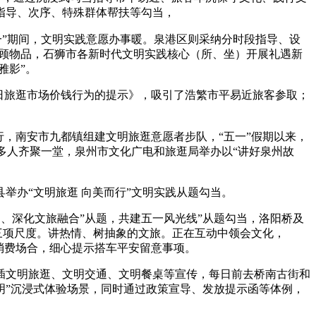
指导、次序、特殊群体帮扶等勾当，
一”期间，文明实践意愿办事暖。泉港区则采纳分时段指导、设
照顾物品，石狮市各新时代文明实践核心（所、坐）开展礼遇新
雅影”。
日旅逛市场价钱行为的提示》，吸引了浩繁市平易近旅客参取；
，南安市九都镇组建文明旅逛意愿者步队，“五一”假期以来，
0多人齐聚一堂，泉州市文化广电和旅逛局举办以“讲好泉州故
办“文明旅逛 向美而行”文明实践从题勾当。
、深化文旅融合”从题，共建五一风光线”从题勾当，洛阳桥及
三项尺度。讲热情、树抽象的文旅。正在互动中领会文化，
消费场合，细心提示搭车平安留意事项。
文明旅逛、文明交通、文明餐桌等宣传，每日前去桥南古街和
明”沉浸式体验场景，同时通过政策宣导、发放提示函等体例，