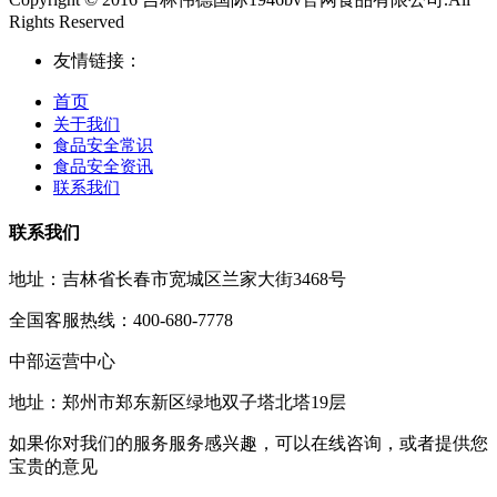
Rights Reserved
友情链接：
首页
关于我们
食品安全常识
食品安全资讯
联系我们
联系我们
地址：吉林省长春市宽城区兰家大街3468号
全国客服热线：400-680-7778
中部运营中心
地址：郑州市郑东新区绿地双子塔北塔19层
如果你对我们的服务服务感兴趣，可以在线咨询，或者提供您
宝贵的意见