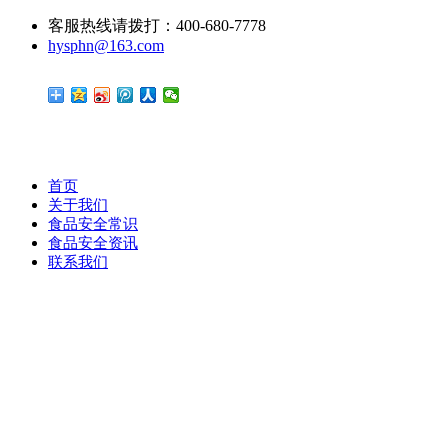
客服热线请拨打：400-680-7778
hysphn@163.com
首页
关于我们
食品安全常识
食品安全资讯
联系我们