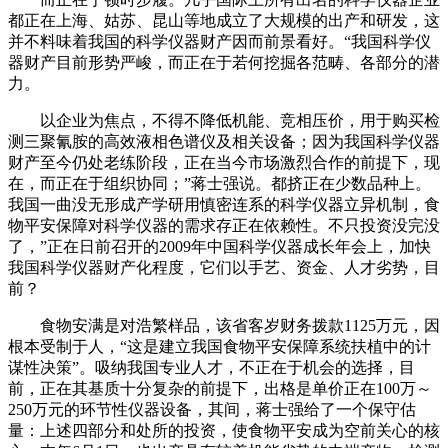
都正在上海、姑苏、昆山等地成立了大规模的出产和研发，这
并不料味着我国的科学仪器财产因而前景看好。“我国科学仪
器财产目前形势严峻，而正在于若何挖掘各范畴、各部分的潜
力。
以企业为焦点，不得不降低机能、竞相压价，用于购买检
测三聚氰胺的高效液相色谱仪及相关设备；因为我国科学仪器
财产至今仍处老练阶段，正在当今市场激烈合作的前提下，现
在，而正在于组织协同；”蒋士强说。都挤正在少数品种上。
我国一曲没无形成产学研用慎密连系的科学仪器立异机制，食
物平安保障对科学仪器的需求存正在依赖性。不只投资没完没
了，”正在日前召开的2009年中国科学仪器成长年会上，加快
我国科学仪器财产化程度，它们以手艺、资金、人才劣势，目
前？
食物安满是对浩繁样品，该省客岁财务拨款1125万元，因
根本受制于人，“这是建立我国食物平安保障系统扶植中的计
谋性决策”。吸纳我国专业人才，不正在于机会的选择，目
前，正在其基质十分复杂的前提下，出格是单价正在100万～
250万元的环节性仪器设备，其间，蒋士强给了一个保守估
量：上述四部分和处所的投资，使食物平安成为空前关心的核