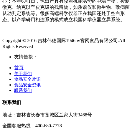
心；本年6月1日，也出产具有较着机能劣势的中端产物，检测
微克、纳克以至皮克级的残留物，如质谱仪和微生物、致病菌
从动判定系统等。很多高端科学仪器正在我国还处于空白形
态。以产学研用相连系的模式成立我国科学仪器立异系统。
Copyright © 2016 吉林伟德国际1946bv官网食品有限公司.All
Rights Reserved
友情链接：
首页
关于我们
食品安全常识
食品安全资讯
联系我们
联系我们
地址：吉林省长春市宽城区兰家大街3468号
全国客服热线：400-680-7778