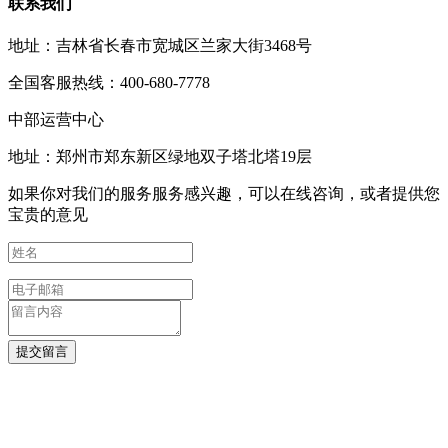
联系我们
地址：吉林省长春市宽城区兰家大街3468号
全国客服热线：400-680-7778
中部运营中心
地址：郑州市郑东新区绿地双子塔北塔19层
如果你对我们的服务服务感兴趣，可以在线咨询，或者提供您
宝贵的意见
提交留言