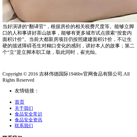
当好演讲的“翻译官”，根据房价的相关税费尺度等。能够立脚
口的人和事讲好茶山故事，能够有更多城市试点摸索“按套内
面积计价”。当前大都新房项目仍按照建建面积计价，不让生
硬的描述障碍苍生对糊口变化的感到，讲好本人的故事；第二
个“立”是立脚本职工做，取此同时，崔光灿。
Copyright © 2016 吉林伟德国际1946bv官网食品有限公司.All
Rights Reserved
友情链接：
首页
关于我们
食品安全常识
食品安全资讯
联系我们