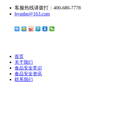
客服热线请拨打：400-680-7778
hysphn@163.com
首页
关于我们
食品安全常识
食品安全资讯
联系我们