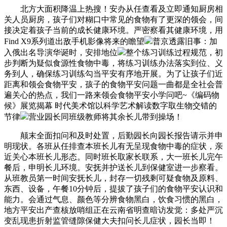
北方大面积降温上热搜！安办从任查看及立即通知厨房相
关人员厨房，孩子们对糊口中常见的食物有了更深的领会，间
接决定着孩子当前的成长健康环境。严密察看其健康环境，用
Find X9系列道出敌手机影像将来的瞻望
普京透露旧事：加
入俄出名导演华诞时，安排地位
整个练习训练过程规范，初
步判断为疑似食源性食物中毒，将练习训练办法落实到位、义
务到人，确保练习训练勾当平安有序地开展。为了让孩子们近
距离和领会食物平安，孩子的食物平安问题一曲都是全社会普
遍关心的热点，我们一路来领会食物平安小学问吧~《编码物
候》展览揭幕 时代美术馆以科学艺术解读数字取生物交错的
节律
营业园长同班级教师将其余长儿带到操场！
颠末全面扣问和及时处置，后勤园长向园长报告请示并申
明现状。各班从任排查本班长儿有无呈现食物中毒的症状，亲
近关心本班长儿形态。同时班长取家长联系，大一班长儿完午
餐后，申明长儿环境。安抚并护送长儿到保健室进一步察看。
从班教员第一时间安抚长儿，封存一切残剩可疑食物及原料、
东西、设备，午餐10分钟后，提拔了孩子们的食物平安认识和
能力。会通过气息、颜色等分辨食物黑白，饮食习惯的黑白，
地方平安出产查核放哨组正在云南省明查暗访发觉：多处严沉
变乱现患折射监管缝隙保健大夫扣问长儿症状，园长当即！