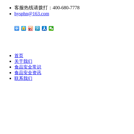
客服热线请拨打：400-680-7778
hysphn@163.com
首页
关于我们
食品安全常识
食品安全资讯
联系我们