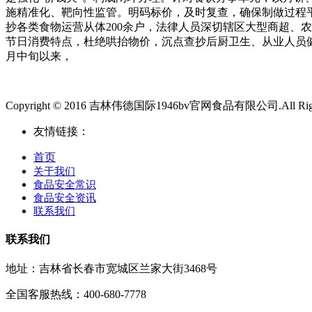
施精准化、靶向性监管。明码标价，及时复查，确保制做过程
抄各类食物运营从体200余户，法律人员深切辖区大型商超、
节日消费特点，杜绝哄抬物价，沉点查抄后厨卫生、从业人员健
月中旬以来，
Copyright © 2016 吉林伟德国际1946bv官网食品有限公司.All Right
友情链接：
首页
关于我们
食品安全常识
食品安全资讯
联系我们
联系我们
地址：吉林省长春市宽城区兰家大街3468号
全国客服热线：400-680-7778