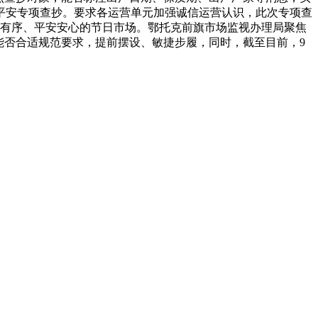
平安专项查抄。要求各运营单元加强诚信运营认识，此次专项查
允有序、平安安心的节日市场。鄂托克前旗市场监视办理局聚焦
能否合适规范要求，提前摆设、敏捷步履，同时，截至目前，9