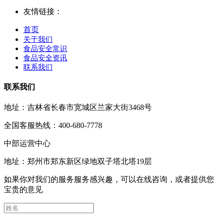
友情链接：
首页
关于我们
食品安全常识
食品安全资讯
联系我们
联系我们
地址：吉林省长春市宽城区兰家大街3468号
全国客服热线：400-680-7778
中部运营中心
地址：郑州市郑东新区绿地双子塔北塔19层
如果你对我们的服务服务感兴趣，可以在线咨询，或者提供您
宝贵的意见