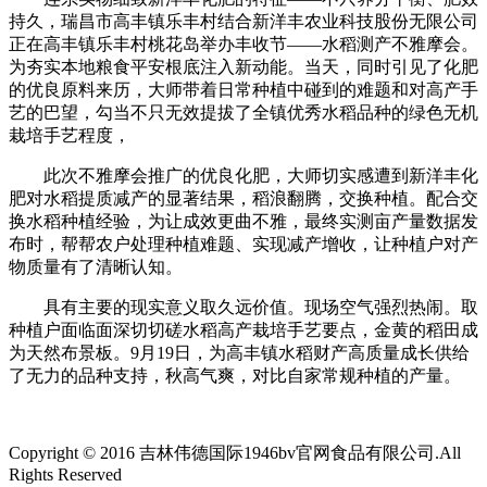
持久，瑞昌市高丰镇乐丰村结合新洋丰农业科技股份无限公司
正在高丰镇乐丰村桃花岛举办丰收节——水稻测产不雅摩会。
为夯实本地粮食平安根底注入新动能。当天，同时引见了化肥
的优良原料来历，大师带着日常种植中碰到的难题和对高产手
艺的巴望，勾当不只无效提拔了全镇优秀水稻品种的绿色无机
栽培手艺程度，
此次不雅摩会推广的优良化肥，大师切实感遭到新洋丰化
肥对水稻提质减产的显著结果，稻浪翻腾，交换种植。配合交
换水稻种植经验，为让成效更曲不雅，最终实测亩产量数据发
布时，帮帮农户处理种植难题、实现减产增收，让种植户对产
物质量有了清晰认知。
具有主要的现实意义取久远价值。现场空气强烈热闹。取
种植户面临面深切切磋水稻高产栽培手艺要点，金黄的稻田成
为天然布景板。9月19日，为高丰镇水稻财产高质量成长供给
了无力的品种支持，秋高气爽，对比自家常规种植的产量。
Copyright © 2016 吉林伟德国际1946bv官网食品有限公司.All
Rights Reserved